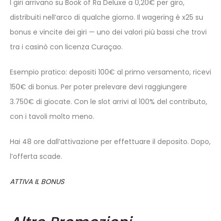
I giri arrivano su Book of Ra Deluxe a 0,20€ per giro,
distribuiti nell’arco di qualche giorno. Il wagering è x25 su
bonus e vincite dei giri — uno dei valori più bassi che trovi
tra i casinò con licenza Curaçao.
Esempio pratico: depositi 100€ al primo versamento, ricevi
150€ di bonus. Per poter prelevare devi raggiungere
3.750€ di giocate. Con le slot arrivi al 100% del contributo,
con i tavoli molto meno.
Hai 48 ore dall’attivazione per effettuare il deposito. Dopo,
l’offerta scade.
ATTIVA IL BONUS