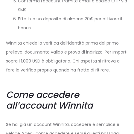
Conferma l’account tramite email o codice OTP via
SMS
Effettua un deposito di almeno 20€ per attivare il
bonus
Winnita chiede la verifica dell’identità prima del primo
prelievo: documento valido e prova di indirizzo. Per importi
sopra i 1.000 USD è obbligatoria. Chi aspetta si ritrova a
fare la verifica proprio quando ha fretta di ritirare.
Come accedere
all’account Winnita
Se hai già un account Winnita, accedere è semplice e
veloce. Scegli come accedere e segui questi passaggi.