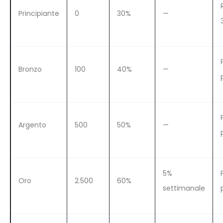
Principiante
0
30%
—
Bronzo
100
40%
—
Argento
500
50%
—
5%
Oro
2.500
60%
settimanale