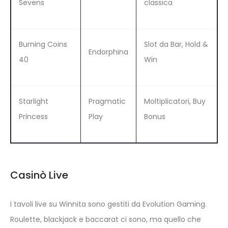
Sevens
classica
Burning Coins
Slot da Bar, Hold &
Endorphina
40
Win
Starlight
Pragmatic
Moltiplicatori, Buy
Princess
Play
Bonus
Casinò Live
I tavoli live su Winnita sono gestiti da Evolution Gaming.
Roulette, blackjack e baccarat ci sono, ma quello che