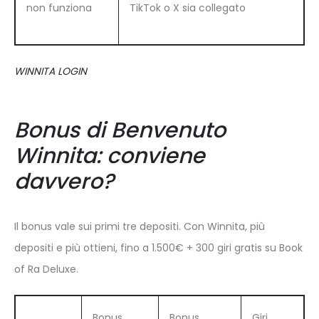
non funziona
TikTok o X sia collegato
WINNITA LOGIN
Bonus di Benvenuto
Winnita: conviene
davvero?
Il bonus vale sui primi tre depositi. Con Winnita, più
depositi e più ottieni, fino a 1.500€ + 300 giri gratis su Book
of Ra Deluxe.
Bonus
Bonus
Giri