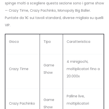
spinge molti a scegliere questa sezione sono i game show
— Crazy Time, Crazy Pachinko, Monopoly Big Baller.
Puntate da 1€ sui tavoli standard, diverse migliaia su quelli
VIP.
Gioco
Tipo
Caratteristica
4 minigiochi,
Game
Crazy Time
moltiplicatori fino a
Show
20.000x
Palline live,
Game
Crazy Pachinko
moltiplicatori
Show