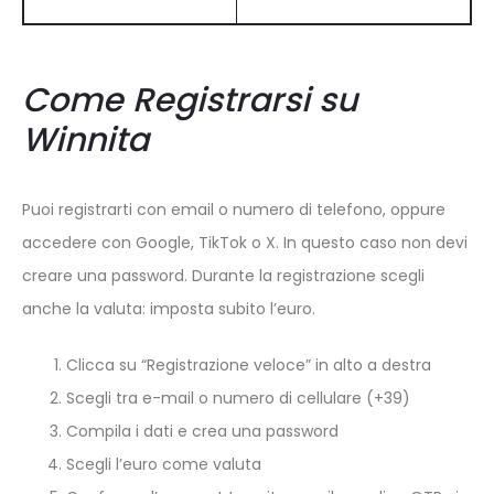
Come Registrarsi su
Winnita
Puoi registrarti con email o numero di telefono, oppure
accedere con Google, TikTok o X. In questo caso non devi
creare una password. Durante la registrazione scegli
anche la valuta: imposta subito l’euro.
Clicca su “Registrazione veloce” in alto a destra
Scegli tra e-mail o numero di cellulare (+39)
Compila i dati e crea una password
Scegli l’euro come valuta