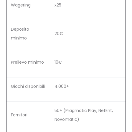
Wagering
x25
Deposito
20€
minimo
Prelievo minimo
10€
Giochi disponibili
4.000+
50+ (Pragmatic Play, NetEnt,
Fornitori
Novomatic)