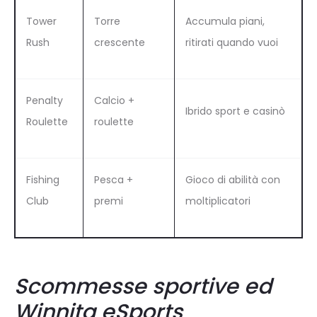
Tower
Torre
Accumula piani,
Rush
crescente
ritirati quando vuoi
Penalty
Calcio +
Ibrido sport e casinò
Roulette
roulette
Fishing
Pesca +
Gioco di abilità con
Club
premi
moltiplicatori
Scommesse sportive ed
Winnita eSports