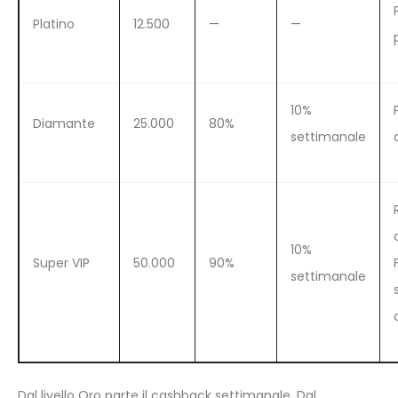
Platino
12.500
—
—
10%
Diamante
25.000
80%
settimanale
10%
Super VIP
50.000
90%
settimanale
Dal livello Oro parte il cashback settimanale. Dal