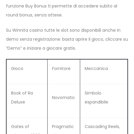
funzione Buy Bonus ti permette di accedere subito al
round bonus, senza attese.
Su Winnita casino tutte le slot sono disponibili anche in
demo senza registrazione: basta aprire il gioco, cliccare su
“Demo” e iniziare a giocare gratis.
Gioco
Fornitore
Meccanica
Book of Ra
Simbolo
Novomatic
Deluxe
espandibile
Gates of
Pragmatic
Cascading Reels,