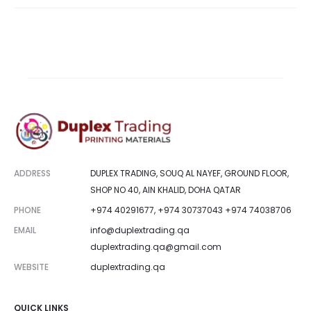
ADDRESS
DUPLEX TRADING, SOUQ AL NAYEF, GROUND FLOOR,
SHOP NO 40, AIN KHALID, DOHA QATAR
PHONE
+974 40291677, +974 30737043 +974 74038706
EMAIL
info@duplextrading.qa
duplextrading.qa@gmail.com
WEBSITE
duplextrading.qa
QUICK LINKS