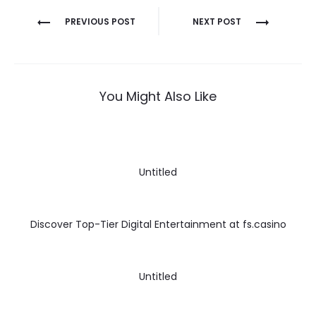
Post
PREVIOUS POST
NEXT POST
navigation
You Might Also Like
Untitled
Discover Top-Tier Digital Entertainment at fs.casino
Untitled