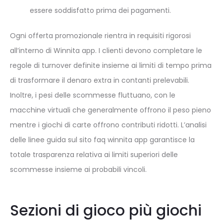
essere soddisfatto prima dei pagamenti.
Ogni offerta promozionale rientra in requisiti rigorosi
all’interno di Winnita app. I clienti devono completare le
regole di turnover definite insieme ai limiti di tempo prima
di trasformare il denaro extra in contanti prelevabili.
Inoltre, i pesi delle scommesse fluttuano, con le
macchine virtuali che generalmente offrono il peso pieno
mentre i giochi di carte offrono contributi ridotti. L’analisi
delle linee guida sul sito faq winnita app garantisce la
totale trasparenza relativa ai limiti superiori delle
scommesse insieme ai probabili vincoli.
Sezioni di gioco più giochi