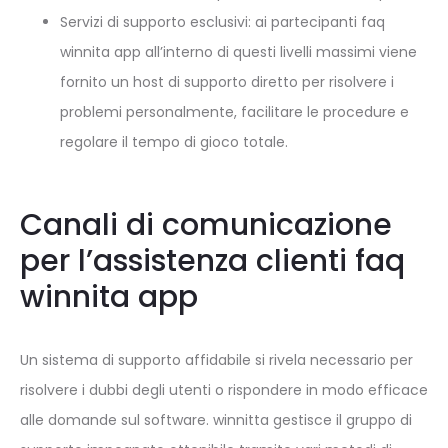
Servizi di supporto esclusivi: ai partecipanti faq
winnita app all’interno di questi livelli massimi viene
fornito un host di supporto diretto per risolvere i
problemi personalmente, facilitare le procedure e
regolare il tempo di gioco totale.
Canali di comunicazione
per l’assistenza clienti faq
winnita app
Un sistema di supporto affidabile si rivela necessario per
risolvere i dubbi degli utenti o rispondere in modo efficace
alle domande sul software. winnitta gestisce il gruppo di