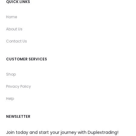
QUICK LINKS
Home
About Us
Contact Us
CUSTOMER SERVICES
Shop
Privacy Policy
Help
NEWSLETTER
Join today and start your journey with Duplextrading!