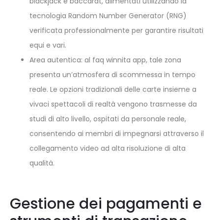
blackjack e baccarat, alimentati utilizzando la
tecnologia Random Number Generator (RNG)
verificata professionalmente per garantire risultati
equi e vari.
Area autentica: al faq winnita app, tale zona
presenta un’atmosfera di scommessa in tempo
reale. Le opzioni tradizionali delle carte insieme a
vivaci spettacoli di realtà vengono trasmesse da
studi di alto livello, ospitati da personale reale,
consentendo ai membri di impegnarsi attraverso il
collegamento video ad alta risoluzione di alta
qualità.
Gestione dei pagamenti e