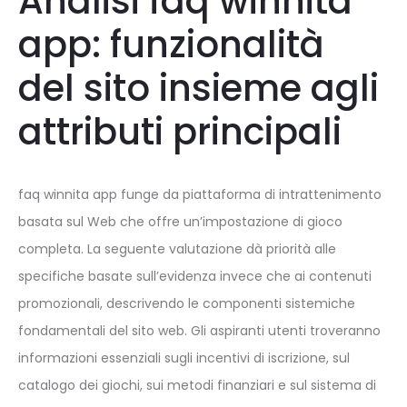
Analisi faq winnita
app: funzionalità
del sito insieme agli
attributi principali
faq winnita app funge da piattaforma di intrattenimento
basata sul Web che offre un’impostazione di gioco
completa. La seguente valutazione dà priorità alle
specifiche basate sull’evidenza invece che ai contenuti
promozionali, descrivendo le componenti sistemiche
fondamentali del sito web. Gli aspiranti utenti troveranno
informazioni essenziali sugli incentivi di iscrizione, sul
catalogo dei giochi, sui metodi finanziari e sul sistema di