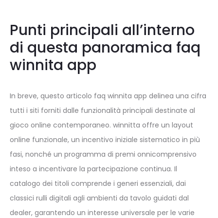
Punti principali all’interno
di questa panoramica faq
winnita app
In breve, questo articolo faq winnita app delinea una cifra
tutti i siti forniti dalle funzionalità principali destinate al
gioco online contemporaneo. winnitta offre un layout
online funzionale, un incentivo iniziale sistematico in più
fasi, nonché un programma di premi onnicomprensivo
inteso a incentivare la partecipazione continua. Il
catalogo dei titoli comprende i generi essenziali, dai
classici rulli digitali agli ambienti da tavolo guidati dal
dealer, garantendo un interesse universale per le varie