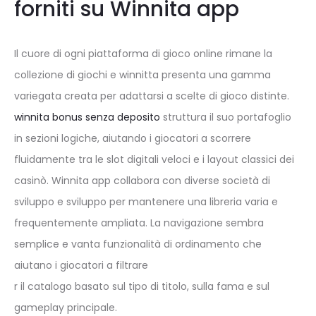
forniti su Winnita app
Il cuore di ogni piattaforma di gioco online rimane la
collezione di giochi e winnitta presenta una gamma
variegata creata per adattarsi a scelte di gioco distinte.
winnita bonus senza deposito
struttura il suo portafoglio
in sezioni logiche, aiutando i giocatori a scorrere
fluidamente tra le slot digitali veloci e i layout classici dei
casinò. Winnita app collabora con diverse società di
sviluppo e sviluppo per mantenere una libreria varia e
frequentemente ampliata. La navigazione sembra
semplice e vanta funzionalità di ordinamento che
aiutano i giocatori a filtrare
r il catalogo basato sul tipo di titolo, sulla fama e sul
gameplay principale.