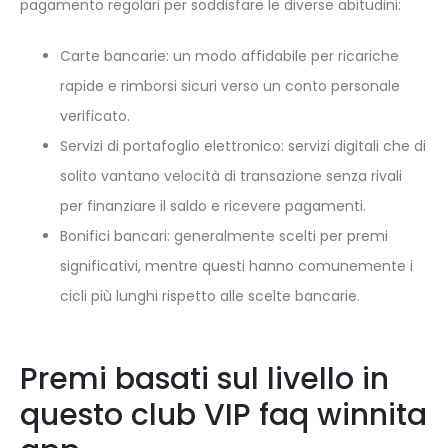
pagamento regolari per soddisfare le diverse abitudini:
Carte bancarie: un modo affidabile per ricariche
rapide e rimborsi sicuri verso un conto personale
verificato.
Servizi di portafoglio elettronico: servizi digitali che di
solito vantano velocità di transazione senza rivali
per finanziare il saldo e ricevere pagamenti.
Bonifici bancari: generalmente scelti per premi
significativi, mentre questi hanno comunemente i
cicli più lunghi rispetto alle scelte bancarie.
Premi basati sul livello in
questo club VIP faq winnita