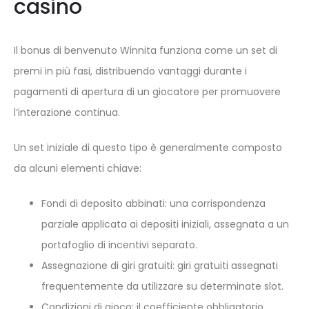
casino
Il bonus di benvenuto Winnita funziona come un set di
premi in più fasi, distribuendo vantaggi durante i
pagamenti di apertura di un giocatore per promuovere
l’interazione continua.
Un set iniziale di questo tipo è generalmente composto
da alcuni elementi chiave:
Fondi di deposito abbinati: una corrispondenza
parziale applicata ai depositi iniziali, assegnata a un
portafoglio di incentivi separato.
Assegnazione di giri gratuiti: giri gratuiti assegnati
frequentemente da utilizzare su determinate slot.
Condizioni di gioco: il coefficiente obbligatorio