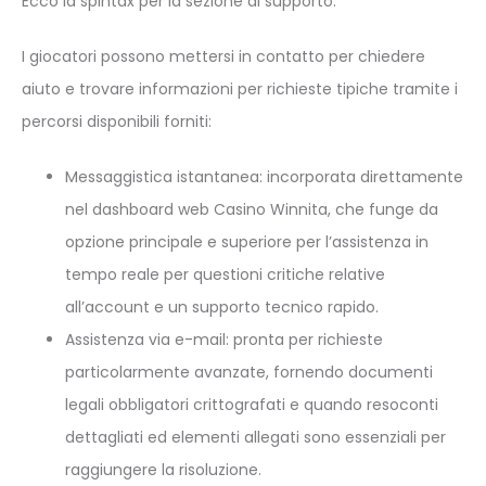
Ecco la spintax per la sezione di supporto:
I giocatori possono mettersi in contatto per chiedere
aiuto e trovare informazioni per richieste tipiche tramite i
percorsi disponibili forniti:
Messaggistica istantanea: incorporata direttamente
nel dashboard web Casino Winnita, che funge da
opzione principale e superiore per l’assistenza in
tempo reale per questioni critiche relative
all’account e un supporto tecnico rapido.
Assistenza via e-mail: pronta per richieste
particolarmente avanzate, fornendo documenti
legali obbligatori crittografati e quando resoconti
dettagliati ed elementi allegati sono essenziali per
raggiungere la risoluzione.