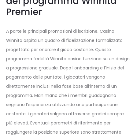
del programma Winnita
Premier
A parte le principali promozioni di iscrizione, Casino
Winnita ospita un quadro di fidelizzazione formalizzato
progettato per onorare il gioco costante. Questo
programma fedeltà Winnita casino funziona su un design
a progressione graduale. Dopo l’onboarding e l’inizio del
pagamento delle puntate, i giocatori vengono
direttamente inclusi nella fase base all’interno di un
programma. Man mano che i membri guadagnano
segnano l’esperienza utilizzando una partecipazione
costante, i giocatori salgono attraverso gradini sempre
più elevati. Eventuali parametri di riferimento per
raggiungere la posizione superiore sono strettamente