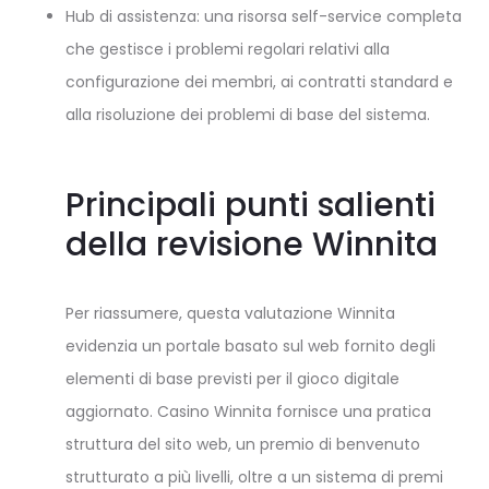
Hub di assistenza: una risorsa self-service completa
che gestisce i problemi regolari relativi alla
configurazione dei membri, ai contratti standard e
alla risoluzione dei problemi di base del sistema.
Principali punti salienti
della revisione Winnita
Per riassumere, questa valutazione Winnita
evidenzia un portale basato sul web fornito degli
elementi di base previsti per il gioco digitale
aggiornato. Casino Winnita fornisce una pratica
struttura del sito web, un premio di benvenuto
strutturato a più livelli, oltre a un sistema di premi