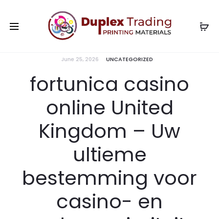
June 25, 2026
UNCATEGORIZED
fortunica casino
online United
Kingdom – Uw
ultieme
bestemming voor
casino- en