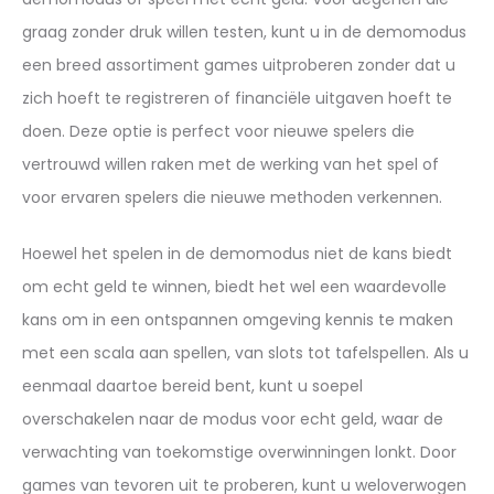
graag zonder druk willen testen, kunt u in de demomodus
een breed assortiment games uitproberen zonder dat u
zich hoeft te registreren of financiële uitgaven hoeft te
doen. Deze optie is perfect voor nieuwe spelers die
vertrouwd willen raken met de werking van het spel of
voor ervaren spelers die nieuwe methoden verkennen.
Hoewel het spelen in de demomodus niet de kans biedt
om echt geld te winnen, biedt het wel een waardevolle
kans om in een ontspannen omgeving kennis te maken
met een scala aan spellen, van slots tot tafelspellen. Als u
eenmaal daartoe bereid bent, kunt u soepel
overschakelen naar de modus voor echt geld, waar de
verwachting van toekomstige overwinningen lonkt. Door
games van tevoren uit te proberen, kunt u weloverwogen