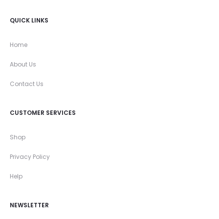
QUICK LINKS
Home
About Us
Contact Us
CUSTOMER SERVICES
Shop
Privacy Policy
Help
NEWSLETTER