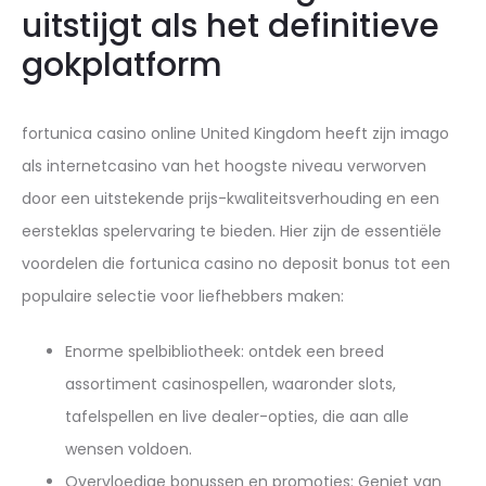
uitstijgt als het definitieve
gokplatform
fortunica casino online United Kingdom heeft zijn imago
als internetcasino van het hoogste niveau verworven
door een uitstekende prijs-kwaliteitsverhouding en een
eersteklas spelervaring te bieden. Hier zijn de essentiële
voordelen die fortunica casino no deposit bonus tot een
populaire selectie voor liefhebbers maken:
Enorme spelbibliotheek: ontdek een breed
assortiment casinospellen, waaronder slots,
tafelspellen en live dealer-opties, die aan alle
wensen voldoen.
Overvloedige bonussen en promoties: Geniet van