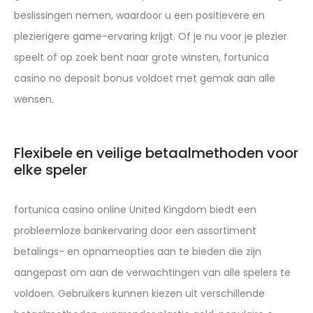
beslissingen nemen, waardoor u een positievere en
plezierigere game-ervaring krijgt. Of je nu voor je plezier
speelt of op zoek bent naar grote winsten, fortunica
casino no deposit bonus voldoet met gemak aan alle
wensen.
Flexibele en veilige betaalmethoden voor
elke speler
fortunica casino online United Kingdom biedt een
probleemloze bankervaring door een assortiment
betalings- en opnameopties aan te bieden die zijn
aangepast om aan de verwachtingen van alle spelers te
voldoen. Gebruikers kunnen kiezen uit verschillende