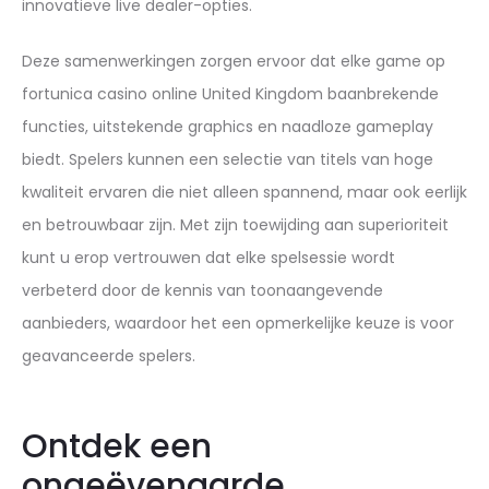
innovatieve live dealer-opties.
Deze samenwerkingen zorgen ervoor dat elke game op
fortunica casino online United Kingdom baanbrekende
functies, uitstekende graphics en naadloze gameplay
biedt. Spelers kunnen een selectie van titels van hoge
kwaliteit ervaren die niet alleen spannend, maar ook eerlijk
en betrouwbaar zijn. Met zijn toewijding aan superioriteit
kunt u erop vertrouwen dat elke spelsessie wordt
verbeterd door de kennis van toonaangevende
aanbieders, waardoor het een opmerkelijke keuze is voor
geavanceerde spelers.
Ontdek een
ongeëvenaarde