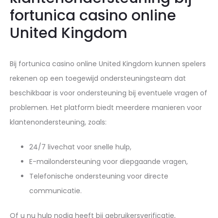
fortunica casino online
United Kingdom
Bij fortunica casino online United Kingdom kunnen spelers
rekenen op een toegewijd ondersteuningsteam dat
beschikbaar is voor ondersteuning bij eventuele vragen of
problemen. Het platform biedt meerdere manieren voor
klantenondersteuning, zoals:
24/7 livechat voor snelle hulp,
E-mailondersteuning voor diepgaande vragen,
Telefonische ondersteuning voor directe
communicatie.
Of u nu hulp nodig heeft bij gebruikersverificatie,