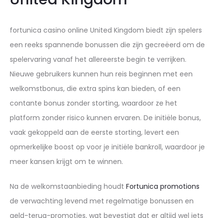
fortunica casino online United Kingdom biedt zijn spelers
een reeks spannende bonussen die zijn gecreëerd om de
spelervaring vanaf het allereerste begin te verrijken.
Nieuwe gebruikers kunnen hun reis beginnen met een
welkomstbonus, die extra spins kan bieden, of een
contante bonus zonder storting, waardoor ze het
platform zonder risico kunnen ervaren. De initiële bonus,
vaak gekoppeld aan de eerste storting, levert een
opmerkelijke boost op voor je initiële bankroll, waardoor je
meer kansen krijgt om te winnen.
Na de welkomstaanbieding houdt
Fortunica promotions
de verwachting levend met regelmatige bonussen en
geld-terug-promoties, wat bevestigt dat er altijd wel iets