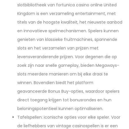
slotbibliotheek van fortunica casino online United
Kingdom is een verzameling entertainment, met
titels van de hoogste kwaliteit, het nieuwste aanbod
en innovatieve spelmechanismen. Spelers kunnen
genieten van klassieke fruitmachines, spannende
slots en het verzamelen van prijzen met
levensveranderende prijzen. Voor degenen die op
zoek zijn naar snelle gameplay, bieden Megaways-
slots meerdere manieren om bij elke draai te
winnen. Bovendien biedt het platform
geavanceerde Bonus Buy-opties, waardoor spelers
direct toegang krijgen tot bonusrondes en hun
beloningspotentieel kunnen optimaliseren.
Tafelspellen: iconische opties voor elke speler. Voor
de liefhebbers van vintage casinospellen is er een