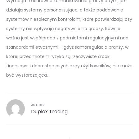
Wymaga to klarowne komunikowanie graczy o tym, jak
działają systemy personalizujące, a także poddawanie
systemów niezależnym kontrolom, które potwierdzają, czy
systemy nie wpływają negatywnie na graczy. Równie
ważna jest współpraca z podmiotami regulacyjnymi nad
standardami etycznymi – gdyż samoregulacja branży, w
której przedmiotem ryzyka są rzeczywiste środki
finansowe i dobrostan psychiczny użytkowników, nie może
być wystarczająca.
AUTHOR
Duplex Trading