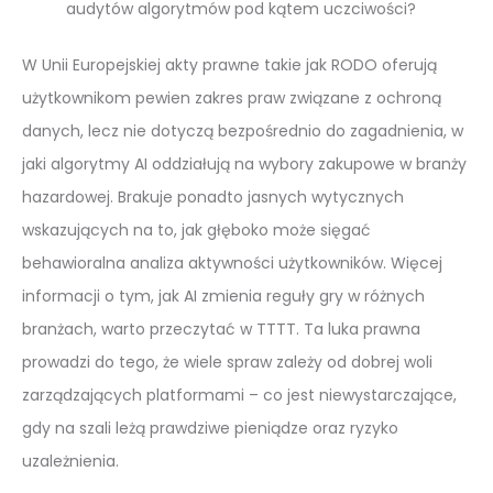
audytów algorytmów pod kątem uczciwości?
W Unii Europejskiej akty prawne takie jak RODO oferują
użytkownikom pewien zakres praw związane z ochroną
danych, lecz nie dotyczą bezpośrednio do zagadnienia, w
jaki algorytmy AI oddziałują na wybory zakupowe w branży
hazardowej. Brakuje ponadto jasnych wytycznych
wskazujących na to, jak głęboko może sięgać
behawioralna analiza aktywności użytkowników. Więcej
informacji o tym, jak AI zmienia reguły gry w różnych
branżach, warto przeczytać w TTTT. Ta luka prawna
prowadzi do tego, że wiele spraw zależy od dobrej woli
zarządzających platformami – co jest niewystarczające,
gdy na szali leżą prawdziwe pieniądze oraz ryzyko
uzależnienia.