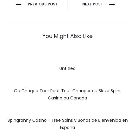
Post
PREVIOUS POST
NEXT POST
navigation
You Might Also Like
Untitled
Où Chaque Tour Peut Tout Changer au Blaze Spins
Casino au Canada
Spingranny Casino – Free Spins y Bonos de Bienvenida en
España