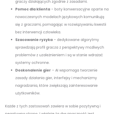
graczy działających zgodnie z zasadami.
Pomoc dla klienta
– boty konwersacyjne oparte na
nowoczesnych modelach językowych komunikują
się z graczami, pomagając w rozwiązywaniu kwestii
bez interwencji człowieka.
Szacowanie ryzyka
– dedykowane algorytmy
sprawdzają profil gracza z perspektywy możliwych
problemów z uzależnieniem i są w stanie wdrażać
systemy ochronne.
Doskonalenie gier
– AI wspomaga tworzenie
zasady działania gier, interfejsy i mechanizmy
nagradzania, które zwiększają zainteresowanie
użytkowników.
Każde z tych zastosowań zawiera w sobie pozytywną i
negatywną stronę. I właśnie ta dwuznaczność jest