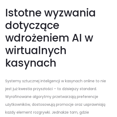
Istotne wyzwania
dotyczące
wdrożeniem AI w
wirtualnych
kasynach
Systemy sztucznej inteligencji w kasynach online to nie
jest już kwestia przyszłości – to dzisiejszy standard.
Wyrafinowane algorytmy przetwarzają preferencje
użytkowników, dostosowują promocje oraz usprawniają
każdy element rozgrywki. Jednakże tam, gdzie