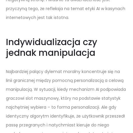
przyczyną tego, że refleksja na temat etyki AI w kasynach
internetowych jest tak istotna.
Indywidualizacja czy
jednak manipulacja
Najbardziej palący dylemat moralny koncentruje się na
linii granicznej między pomocną personalizacją a celową
manipulacją. W sytuacji, kiedy mechanizm AI podpowiada
graczowi slot maszynowy, który na podstawie statystyk
najchętniej wybiera – to forma personalizacji. Ale gdy
identyczny algorytm identyfikuje, że użytkownik przeszedł
passę przegranych i natychmiast kieruje do niego