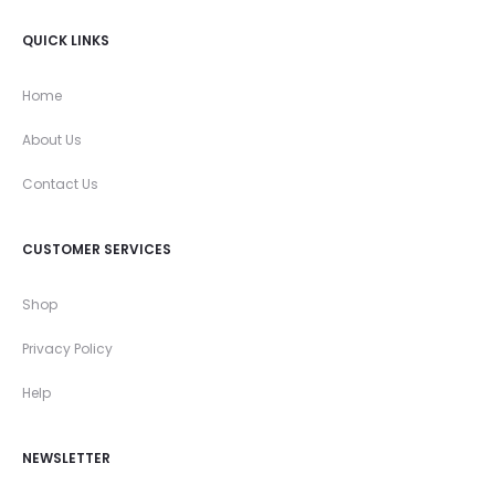
QUICK LINKS
Home
About Us
Contact Us
CUSTOMER SERVICES
Shop
Privacy Policy
Help
NEWSLETTER