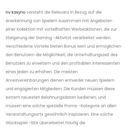
nv kasyno
versteht die Relevanz in Bezug auf die
Anerkennung von Spielern zusammen mit Angeboten
einer Kollektion mit vorteilhaften Werbeaktionen, die zur
Steigerung der Gaming -Aktivität verarbeitet werden.
Verschiedene Vorteile bieten Bonus wert und ermöglichen
den Benutzern die Möglichkeit, die Unterhaltungszeit des
Benutzers zu erweitern und den profitablen Interessenten
eines jeden zu erhöhen. Die meisten
Anreizvereinbarungen dienen entweder neuen Spielern
und engagierten Mitgliedern. Die Kunden müssen diese
extrem neuesten Belohnungsdaten bedienen, und
müssen eine solche spezielle Promo -Kategorie an allen
Veranstaltungsorts gewöhnlich inspizieren. Eine solche
Glücksspiel -Site überarbeitet häufig die