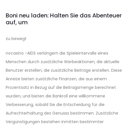
Boni neu laden: Halten Sie das Abenteuer
auf, um
zu bewegt
nvcasino -AIDS verlängern die Spieleintervalle eines
Menschen durch zusätzliche Werbeaktionen, die aktuelle
Benutzer erstellen, die zusätzliche Beiträge erstellen. Diese
Anreize bieten zusätzliche Finanzen, die aus einem
Prozentsatz in Bezug auf die Beitragsmenge berechnet
wurden, und bieten die Bankroll eine willkommene
Verbesserung, sobald Sie die Entscheidung für die
Aufrechterhaltung des Genusss bestimmen. Zusätzliche
Vergünstigungen bestehen inmitten bestimmter