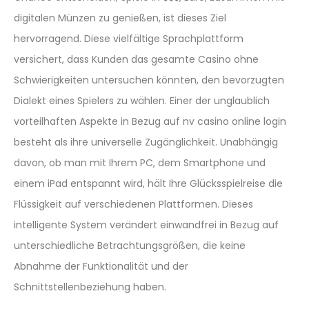
digitalen Münzen zu genießen, ist dieses Ziel
hervorragend. Diese vielfältige Sprachplattform
versichert, dass Kunden das gesamte Casino ohne
Schwierigkeiten untersuchen könnten, den bevorzugten
Dialekt eines Spielers zu wählen. Einer der unglaublich
vorteilhaften Aspekte in Bezug auf nv casino online login
besteht als ihre universelle Zugänglichkeit. Unabhängig
davon, ob man mit Ihrem PC, dem Smartphone und
einem iPad entspannt wird, hält Ihre Glücksspielreise die
Flüssigkeit auf verschiedenen Plattformen. Dieses
intelligente System verändert einwandfrei in Bezug auf
unterschiedliche Betrachtungsgrößen, die keine
Abnahme der Funktionalität und der
Schnittstellenbeziehung haben.