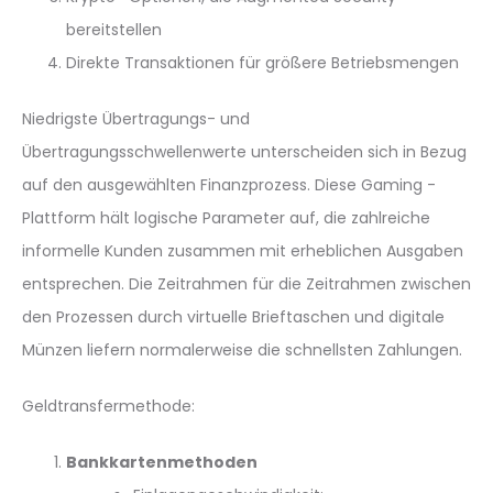
bereitstellen
Direkte Transaktionen für größere Betriebsmengen
Niedrigste Übertragungs- und
Übertragungsschwellenwerte unterscheiden sich in Bezug
auf den ausgewählten Finanzprozess. Diese Gaming -
Plattform hält logische Parameter auf, die zahlreiche
informelle Kunden zusammen mit erheblichen Ausgaben
entsprechen. Die Zeitrahmen für die Zeitrahmen zwischen
den Prozessen durch virtuelle Brieftaschen und digitale
Münzen liefern normalerweise die schnellsten Zahlungen.
Geldtransfermethode:
Bankkartenmethoden