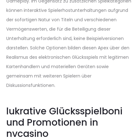
Gameplay. Im Gegensatz zu zusätzlichen Spielkategorien
können interaktive Spielerhostunterhaltungen aufgrund
der sofortigen Natur von Titeln und verschiedenen
Vermögenswerten, die für die Beteiligung dieser
Unterhaltung erforderlich sind, keine Beispielversionen
darstellen. Solche Optionen bilden diesen Apex über den
Realismus des elektronischen Glücksspiels mit legitimen
Kartenhandlern und materiellen Geräten sowie
gemeinsam mit weiteren Spielern über
Diskussionsfunktionen.
lukrative Glücksspielboni
und Promotionen in
nvcasino