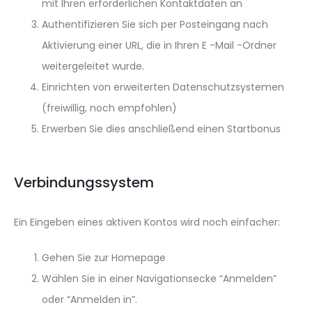
mit Ihren erforderlichen Kontaktdaten an
Authentifizieren Sie sich per Posteingang nach
Aktivierung einer URL, die in Ihren E -Mail -Ordner
weitergeleitet wurde.
Einrichten von erweiterten Datenschutzsystemen
(freiwillig, noch empfohlen)
Erwerben Sie dies anschließend einen Startbonus
Verbindungssystem
Ein Eingeben eines aktiven Kontos wird noch einfacher:
Gehen Sie zur Homepage
Wählen Sie in einer Navigationsecke “Anmelden”
oder “Anmelden in”.