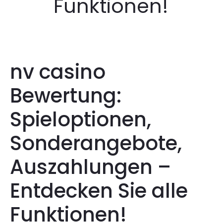
Funktionen!
nv casino
Bewertung:
Spieloptionen,
Sonderangebote,
Auszahlungen –
Entdecken Sie alle
Funktionen!