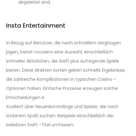
abgeleitet sind,
Insta Entertainment
In Bezug auf Benutzer, die nach schnellem Vergnügen
jagen, bietet nvcasino eine Auswahl, einschließlich
schneller Aktivitäten, die Swift plus aufregende Spiele
bieten. Diese direkten Sorten geben schnelle Ergebnisse,
die zahlreiche Komplikationen in typischen Casino -
Optionen haben. Einfache Prozesse erzeugen solche
Entscheidungen e
Xcellent über Neuankömmlinge und Spieler, die nach
lockerem Spaß suchen. Beispiele einschließlich der
beliebten Swift -Titel umfassen: