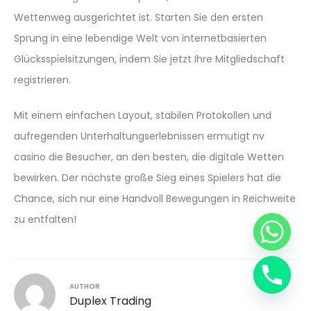
Wettenweg ausgerichtet ist. Starten Sie den ersten
Sprung in eine lebendige Welt von internetbasierten
Glücksspielsitzungen, indem Sie jetzt Ihre Mitgliedschaft
registrieren.
Mit einem einfachen Layout, stabilen Protokollen und
aufregenden Unterhaltungserlebnissen ermutigt nv
casino die Besucher, an den besten, die digitale Wetten
bewirken. Der nächste große Sieg eines Spielers hat die
Chance, sich nur eine Handvoll Bewegungen in Reichweite
zu entfalten!
AUTHOR
Duplex Trading