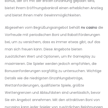
Bonus, der oft mit der ersten Einzahlung gepaart wird,
bietet Ihrem Eröffnungsbankroll einen erheblichen Anstieg
und bietet Ihnen mehr Gewinnmöglichkeiten.
Abgesehen vom Begrüßungsangebot behält
nv casino
die
Vorfreude mit periodischen Boni und Rabattförderungen
bei, um zu versichern, dass es immer etwas gibt, auf das
man sich freuen kann. Diese Angebote bieten
zusätzlichen Wert und Optionen, um Ihr Gameplay zu
maximieren. Die Spieler werden jedoch empfohlen, die
Bonusanforderungen sorgfältig zu untersuchen. Wichtige
Details wie die niedrigsten Einzahlungsbeträge,
Wettanforderungen, qualifizierte Spiele, größte
Wettengrenzen und Ablaufdaten sind unerlässlich, bevor
Sie ein Angebot annehmen. Mit den attraktiven Boni von
nvcasino kann jeder Spieler von zusätzlichen Belohnungen