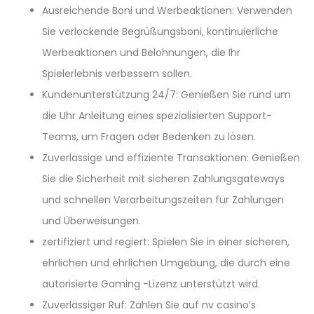
Ausreichende Boni und Werbeaktionen: Verwenden
Sie verlockende Begrüßungsboni, kontinuierliche
Werbeaktionen und Belohnungen, die Ihr
Spielerlebnis verbessern sollen.
Kundenunterstützung 24/7: Genießen Sie rund um
die Uhr Anleitung eines spezialisierten Support-
Teams, um Fragen oder Bedenken zu lösen.
Zuverlässige und effiziente Transaktionen: Genießen
Sie die Sicherheit mit sicheren Zahlungsgateways
und schnellen Verarbeitungszeiten für Zahlungen
und Überweisungen.
zertifiziert und regiert: Spielen Sie in einer sicheren,
ehrlichen und ehrlichen Umgebung, die durch eine
autorisierte Gaming -Lizenz unterstützt wird.
Zuverlässiger Ruf: Zählen Sie auf nv casino’s