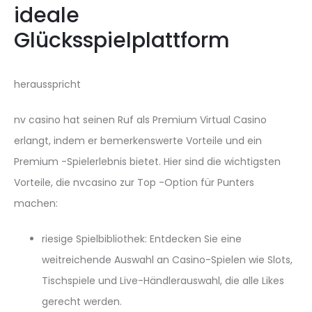
ideale
Glücksspielplattform
herausspricht
nv casino hat seinen Ruf als Premium Virtual Casino
erlangt, indem er bemerkenswerte Vorteile und ein
Premium -Spielerlebnis bietet. Hier sind die wichtigsten
Vorteile, die nvcasino zur Top -Option für Punters
machen:
riesige Spielbibliothek: Entdecken Sie eine
weitreichende Auswahl an Casino-Spielen wie Slots,
Tischspiele und Live-Händlerauswahl, die alle Likes
gerecht werden.