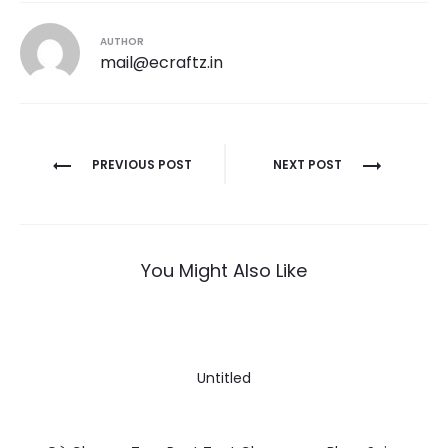
AUTHOR
mail@ecraftz.in
Post
PREVIOUS POST
NEXT POST
navigation
You Might Also Like
Untitled