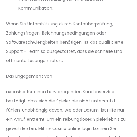
Kommunikation.
Wenn Sie Unterstützung durch Kontoüberprüfung,
Zahlungsfragen, Belohnungsbedingungen oder
Softwareschwierigkeiten benötigen, ist das qualifizierte
Support -Team so ausgestattet, dass sie schnelle und
effiziente Lösungen liefert.
Das Engagement von
nvcasino für einen hervorragenden Kundenservice
bestätigt, dass sich die Spieler nie nicht unterstützt
fühlen. Unabhängig davon, wie oder Datum, ist Hilfe nur
ein Anruf entfernt, um ein reibungsloses Spielerlebnis zu
gewährleisten. Mit nv casino online login können Sie