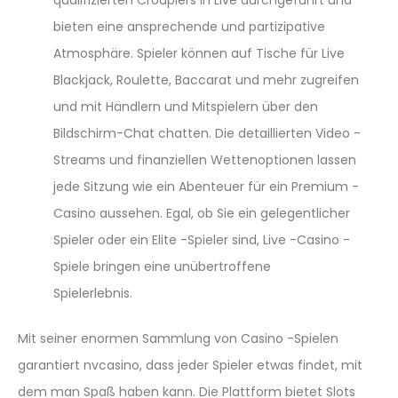
qualifizierten Croupiers in Live durchgeführt und
bieten eine ansprechende und partizipative
Atmosphäre. Spieler können auf Tische für Live
Blackjack, Roulette, Baccarat und mehr zugreifen
und mit Händlern und Mitspielern über den
Bildschirm-Chat chatten. Die detaillierten Video -
Streams und finanziellen Wettenoptionen lassen
jede Sitzung wie ein Abenteuer für ein Premium -
Casino aussehen. Egal, ob Sie ein gelegentlicher
Spieler oder ein Elite -Spieler sind, Live -Casino -
Spiele bringen eine unübertroffene
Spielerlebnis.
Mit seiner enormen Sammlung von Casino -Spielen
garantiert nvcasino, dass jeder Spieler etwas findet, mit
dem man Spaß haben kann. Die Plattform bietet Slots