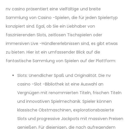
nv casino präsentiert eine vielfältige und breite
Sammlung von Casino -Spielen, die für jeden Spielertyp
konzipiert sind. Egal, ob Sie ein Liebhaber von
faszinierenden Slots, zeitlosen Tischspielen oder
immersiven Live -Händlererlebnissen sind, es gibt etwas
zu bieten. Hier ist ein umfassender Blick auf die
fantastische Sammlung von Spielen auf der Plattform:
Slots: Unendlicher Spaß und Originalität. Die nv
casino -Slot -Bibliothek ist eine Auswahl an
Vergnügen mit renommierten Titeln, frischen Titeln
und innovativen Spielmechanik. Spieler können
klassische Obstmaschinen, explorationsbasierte
Slots und progressive Jackpots mit massiven Preisen
genießen. Für diejenigen, die nach aufregendem