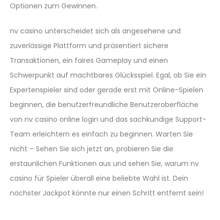
Optionen zum Gewinnen.
nv casino unterscheidet sich als angesehene und
zuverlässige Plattform und präsentiert sichere
Transaktionen, ein faires Gameplay und einen
Schwerpunkt auf machtbares Glücksspiel. Egal, ob Sie ein
Expertenspieler sind oder gerade erst mit Online-Spielen
beginnen, die benutzerfreundliche Benutzeroberfläche
von nv casino online login und das sachkundige Support-
Team erleichtern es einfach zu beginnen. Warten Sie
nicht – Sehen Sie sich jetzt an, probieren Sie die
erstaunlichen Funktionen aus und sehen Sie, warum nv
casino für Spieler überall eine beliebte Wahl ist. Dein
nächster Jackpot könnte nur einen Schritt entfernt sein!