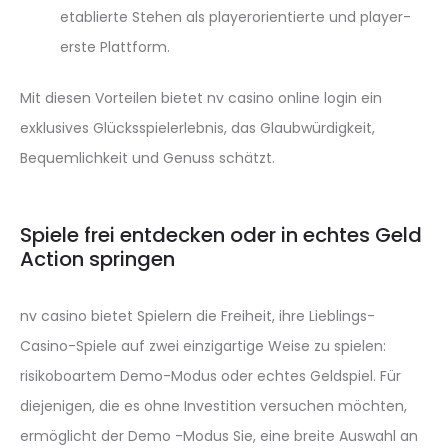
etablierte Stehen als playerorientierte und player-
erste Plattform.
Mit diesen Vorteilen bietet nv casino online login ein
exklusives Glücksspielerlebnis, das Glaubwürdigkeit,
Bequemlichkeit und Genuss schätzt.
Spiele frei entdecken oder in echtes Geld
Action springen
nv casino bietet Spielern die Freiheit, ihre Lieblings-
Casino-Spiele auf zwei einzigartige Weise zu spielen:
risikoboartem Demo-Modus oder echtes Geldspiel. Für
diejenigen, die es ohne Investition versuchen möchten,
ermöglicht der Demo -Modus Sie, eine breite Auswahl an