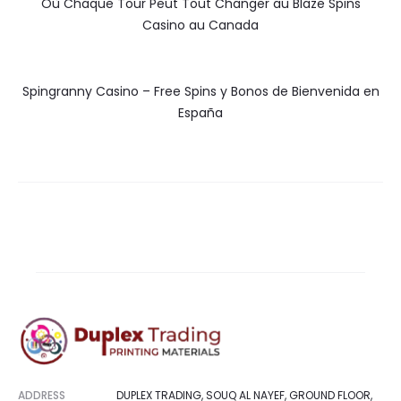
Où Chaque Tour Peut Tout Changer au Blaze Spins
Casino au Canada
Spingranny Casino – Free Spins y Bonos de Bienvenida en
España
ADDRESS
DUPLEX TRADING, SOUQ AL NAYEF, GROUND FLOOR,