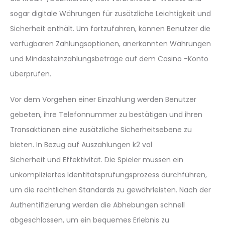
sogar digitale Währungen für zusätzliche Leichtigkeit und
Sicherheit enthält. Um fortzufahren, können Benutzer die
verfügbaren Zahlungsoptionen, anerkannten Währungen
und Mindesteinzahlungsbeträge auf dem Casino -Konto
überprüfen.
Vor dem Vorgehen einer Einzahlung werden Benutzer
gebeten, ihre Telefonnummer zu bestätigen und ihren
Transaktionen eine zusätzliche Sicherheitsebene zu
bieten. In Bezug auf Auszahlungen k2 val
Sicherheit und Effektivität. Die Spieler müssen ein
unkompliziertes Identitätsprüfungsprozess durchführen,
um die rechtlichen Standards zu gewährleisten. Nach der
Authentifizierung werden die Abhebungen schnell
abgeschlossen, um ein bequemes Erlebnis zu