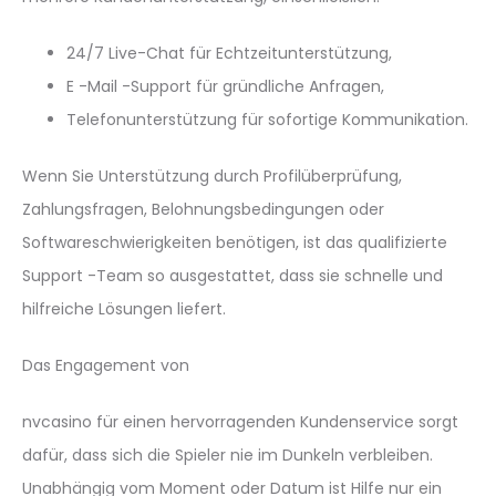
24/7 Live-Chat für Echtzeitunterstützung,
E -Mail -Support für gründliche Anfragen,
Telefonunterstützung für sofortige Kommunikation.
Wenn Sie Unterstützung durch Profilüberprüfung,
Zahlungsfragen, Belohnungsbedingungen oder
Softwareschwierigkeiten benötigen, ist das qualifizierte
Support -Team so ausgestattet, dass sie schnelle und
hilfreiche Lösungen liefert.
Das Engagement von
nvcasino für einen hervorragenden Kundenservice sorgt
dafür, dass sich die Spieler nie im Dunkeln verbleiben.
Unabhängig vom Moment oder Datum ist Hilfe nur ein