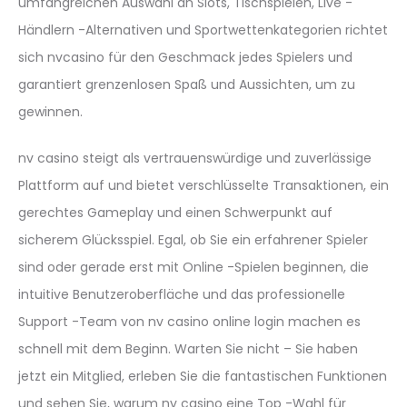
umfangreichen Auswahl an Slots, Tischspielen, Live -
Händlern -Alternativen und Sportwettenkategorien richtet
sich nvcasino für den Geschmack jedes Spielers und
garantiert grenzenlosen Spaß und Aussichten, um zu
gewinnen.
nv casino steigt als vertrauenswürdige und zuverlässige
Plattform auf und bietet verschlüsselte Transaktionen, ein
gerechtes Gameplay und einen Schwerpunkt auf
sicherem Glücksspiel. Egal, ob Sie ein erfahrener Spieler
sind oder gerade erst mit Online -Spielen beginnen, die
intuitive Benutzeroberfläche und das professionelle
Support -Team von nv casino online login machen es
schnell mit dem Beginn. Warten Sie nicht – Sie haben
jetzt ein Mitglied, erleben Sie die fantastischen Funktionen
und sehen Sie, warum nv casino eine Top -Wahl für