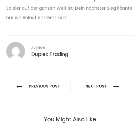
Spieler auf der ganzen Welt ist. Dein nächster Sieg könnte
nur ein Ablauf entfernt sein!
AUTHOR
Duplex Trading
Post
PREVIOUS POST
NEXT POST
navigation
You Might Also Like