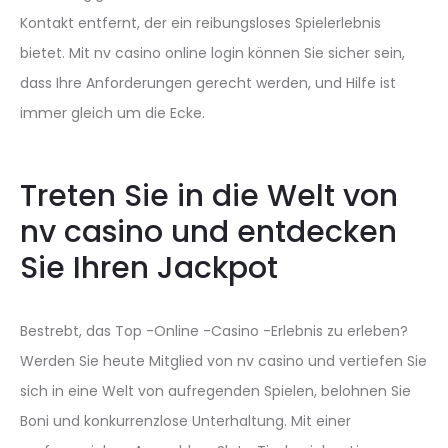
Kontakt entfernt, der ein reibungsloses Spielerlebnis
bietet. Mit nv casino online login können Sie sicher sein,
dass Ihre Anforderungen gerecht werden, und Hilfe ist
immer gleich um die Ecke.
Treten Sie in die Welt von
nv casino und entdecken
Sie Ihren Jackpot
Bestrebt, das Top -Online -Casino -Erlebnis zu erleben?
Werden Sie heute Mitglied von nv casino und vertiefen Sie
sich in eine Welt von aufregenden Spielen, belohnen Sie
Boni und konkurrenzlose Unterhaltung. Mit einer