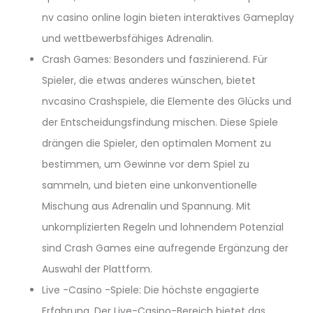
nv casino online login bieten interaktives Gameplay
und wettbewerbsfähiges Adrenalin.
Crash Games: Besonders und faszinierend. Für
Spieler, die etwas anderes wünschen, bietet
nvcasino Crashspiele, die Elemente des Glücks und
der Entscheidungsfindung mischen. Diese Spiele
drängen die Spieler, den optimalen Moment zu
bestimmen, um Gewinne vor dem Spiel zu
sammeln, und bieten eine unkonventionelle
Mischung aus Adrenalin und Spannung. Mit
unkomplizierten Regeln und lohnendem Potenzial
sind Crash Games eine aufregende Ergänzung der
Auswahl der Plattform.
Live -Casino -Spiele: Die höchste engagierte
Erfahrung. Der Live-Casino-Bereich bietet das