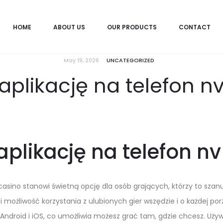
HOME
ABOUT US
OUR PRODUCTS
CONTACT
May 19, 2026
UNCATEGORIZED
aplikację na telefon n
aplikację na telefon n
casino stanowi świetną opcję dla osób grających, którzy to szan
i możliwość korzystania z ulubionych gier wszędzie i o każdej po
 Android i iOS, co umożliwia możesz grać tam, gdzie chcesz. Używa