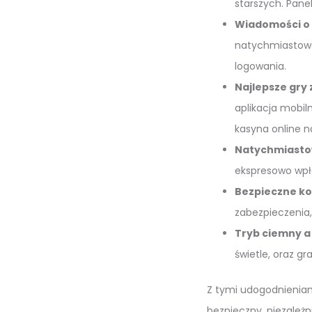
starszych. Pane
Wiadomości o
natychmiastowe
logowania.
Najlepsze gry 
aplikacja mobiln
kasyna online n
Natychmiasto
ekspresowo wpła
Bezpieczne ko
zabezpieczenia,
Tryb ciemny a
świetle, oraz gr
Z tymi udogodnieniam
bezpieczny, niezależn