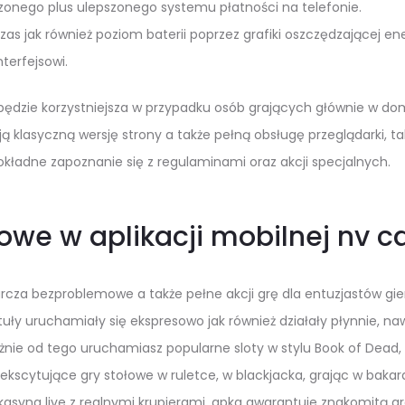
zonego plus ulepszonego systemu płatności na telefonie.
zas jak również poziom baterii poprzez grafiki oszczędzającej ene
terfejsowi.
będzie korzystniejsza w przypadku osób grających głównie w d
ują klasyczną wersję strony a także pełną obsługę przeglądarki, t
okładne zapoznanie się z regulaminami oraz akcji specjalnych.
owe w aplikacji mobilnej nv c
rcza bezproblemowe a także pełne akcji grę dla entuzjastów gi
tuły uruchamiały się ekspresowo jak również działały płynnie, n
eżnie od tego uruchamiasz popularne sloty w stylu Book of Dead
ekscytujące gry stołowe w ruletce, w blackjacka, grając w bakara
kasyna live z realnymi krupierami, apka gwarantuje znakomitą g