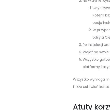
Na witrynie wysz
Gdy używas
Potem klik
opcję inst
W przypadk
odsyła Cię
Po instalacji u
Wejdź na swoje 
Wszystko gotowe
platformy kasyn
Wszystko wymaga maks
także ustawień konta 
Atuty korz