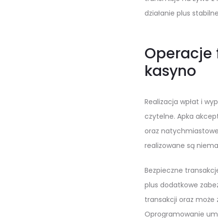
działanie plus stabil
Operacje 
kasyno
Realizacja wpłat i wy
czytelne. Apka akcept
oraz natychmiastowe 
realizowane są niema
Bezpieczne transakc
plus dodatkowe zabez
transakcji oraz może
Oprogramowanie umożl