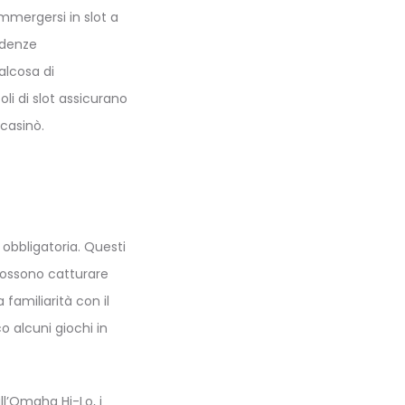
immergersi in slot a
ndenze
alcosa di
li di slot assicurano
casinò.
 obbligatoria. Questi
possono catturare
familiarità con il
o alcuni giochi in
all’Omaha Hi-Lo, i