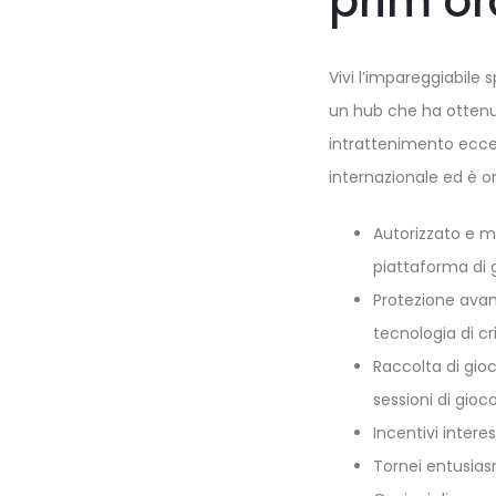
prim’or
Vivi l’impareggiabile 
un hub che ha ottenut
intrattenimento eccezi
internazionale ed è o
Autorizzato e m
piattaforma di 
Protezione avan
tecnologia di cr
Raccolta di gioc
sessioni di gioco
Incentivi interes
Tornei entusias