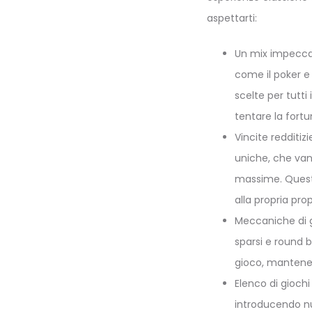
aspettarti:
Un mix impeccabi
come il poker e
scelte per tutti
tentare la fortu
Vincite redditizi
uniche, che vann
massime. Questa
alla propria pro
Meccaniche di gi
sparsi e round 
gioco, mantenend
Elenco di gioch
introducendo nuov