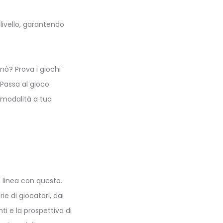
 livello, garantendo
inò? Prova i giochi
Passa al gioco
 modalità a tua
 linea con questo.
 di giocatori, dai
ti e la prospettiva di