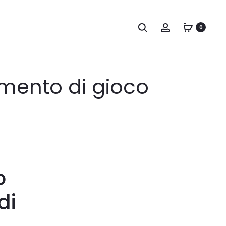
Search
Account
0
limento di gioco
o
di