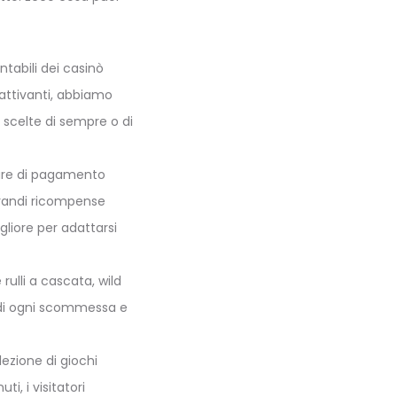
tabili dei casinò
attivanti, abbiamo
e scelte di sempre o di
utture di pagamento
 grandi ricompense
liore per adattarsi
rulli a cascata, wild
e di ogni scommessa e
ezione di giochi
ti, i visitatori