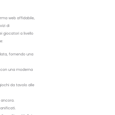
orma web affidabile,
izi di
 giocatori a livello
e:
idata, fornendo una
ali con una moderna
iochi da tavolo alle
o ancora.
nificati.