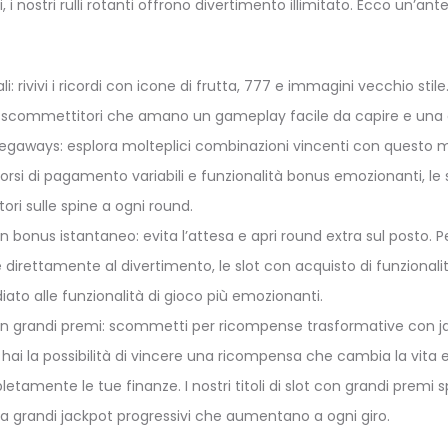
, i nostri rulli rotanti offrono divertimento illimitato. Ecco un’an
li: rivivi i ricordi con icone di frutta, 777 e immagini vecchio stile.
i scommettitori che amano un gameplay facile da capire e una g
gaways: esplora molteplici combinazioni vincenti con questo 
orsi di pagamento variabili e funzionalità bonus emozionanti, l
ori sulle spine a ogni round.
on bonus istantaneo: evita l’attesa e apri round extra sul posto. Pe
 direttamente al divertimento, le slot con acquisto di funzionali
to alle funzionalità di gioco più emozionanti.
con grandi premi: scommetti per ricompense trasformative con ja
ro, hai la possibilità di vincere una ricompensa che cambia la vit
tamente le tue finanze. I nostri titoli di slot con grandi premi 
 a grandi jackpot progressivi che aumentano a ogni giro.