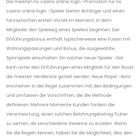
Die meisten nv casino online login -Promotion für nv
casino online login -Spieler bieten Anfänger und einen
fantastischen ersten Vorteil im Moment, in dem
Mitglieder den Spielweg eines Spielers beginnen. Der
Einführungsbonus enthält typischerweise eine Fusion mit
Währungspaarungen und Bonus, die ausgewählte
Spinnspiele einschalten. Ein solcher neuer Spieler -Set
kann unter den Einführungen eines Mitglieds für den Boost
die meisten Verdienste geteilt werden. Neue Player -Boni
erscheinen in der Regel zusammen mit den Bedingungen
und umfassen die Vorschriften, die die Methode
definieren. Mehrere Momente Kunden fordern die
Verantwortung, einen solchen Belohnungsbetrag früher
zu wetten, als verschiedene Gewinne zu erzielen. Wenn
Sie die Regeln kennen, haben Sie die Möglichkeit, dies den