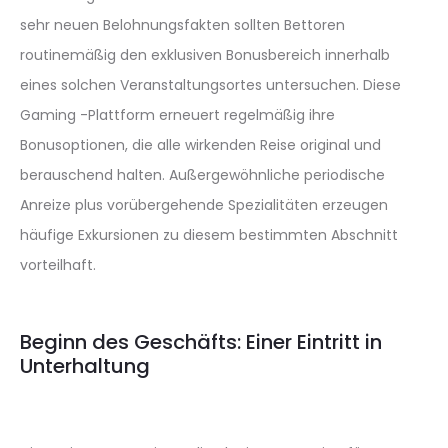
sehr neuen Belohnungsfakten sollten Bettoren
routinemäßig den exklusiven Bonusbereich innerhalb
eines solchen Veranstaltungsortes untersuchen. Diese
Gaming -Plattform erneuert regelmäßig ihre
Bonusoptionen, die alle wirkenden Reise original und
berauschend halten. Außergewöhnliche periodische
Anreize plus vorübergehende Spezialitäten erzeugen
häufige Exkursionen zu diesem bestimmten Abschnitt
vorteilhaft.
Beginn des Geschäfts: Einer Eintritt in
Unterhaltung