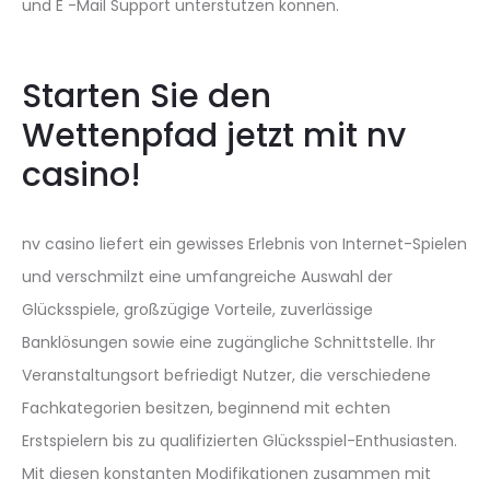
und E -Mail Support unterstützen können.
Starten Sie den
Wettenpfad jetzt mit nv
casino!
nv casino liefert ein gewisses Erlebnis von Internet-Spielen
und verschmilzt eine umfangreiche Auswahl der
Glücksspiele, großzügige Vorteile, zuverlässige
Banklösungen sowie eine zugängliche Schnittstelle. Ihr
Veranstaltungsort befriedigt Nutzer, die verschiedene
Fachkategorien besitzen, beginnend mit echten
Erstspielern bis zu qualifizierten Glücksspiel-Enthusiasten.
Mit diesen konstanten Modifikationen zusammen mit