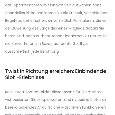
das Experimentieren mit innovativen Auswahlen ohne
finanzielles Risiko und lassen Sie die Freiheit, verschiedene
Regeln zu beherrschen, einschließlich Formularen, die vor
der Zuweisung des Bargeldes eines Mitglieds. Sobald Sie
bereit sind, nach authentischen Einnahmen zu treten, ist
die Konvertierung in Bezug auf echte Geldtyps
ausschließlich jede Berührung.
Twist in Richtung erreichen: Einbindende
Slot -Erlebnisse
Reel Entertainment bildet diese Essenz für die meisten
webbasierten Glücksspielweiten, und nv casino bietet ein
beeindruckendes Array. Solche Maschinen funktionieren