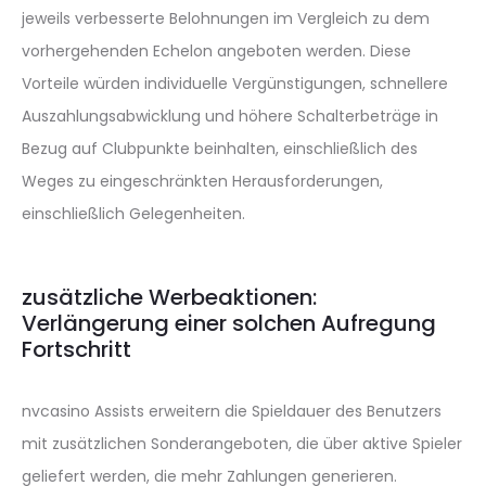
jeweils verbesserte Belohnungen im Vergleich zu dem
vorhergehenden Echelon angeboten werden. Diese
Vorteile würden individuelle Vergünstigungen, schnellere
Auszahlungsabwicklung und höhere Schalterbeträge in
Bezug auf Clubpunkte beinhalten, einschließlich des
Weges zu eingeschränkten Herausforderungen,
einschließlich Gelegenheiten.
zusätzliche Werbeaktionen:
Verlängerung einer solchen Aufregung
Fortschritt
nvcasino Assists erweitern die Spieldauer des Benutzers
mit zusätzlichen Sonderangeboten, die über aktive Spieler
geliefert werden, die mehr Zahlungen generieren.