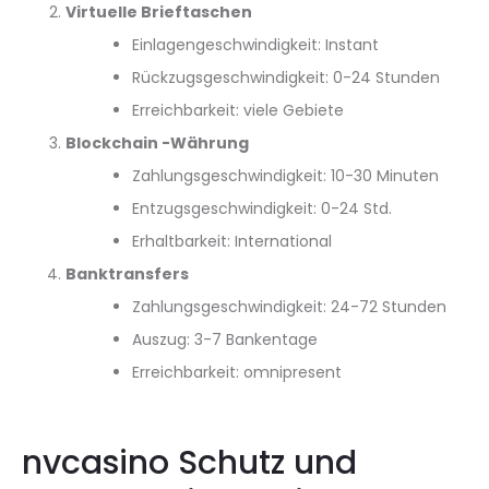
Virtuelle Brieftaschen
Einlagengeschwindigkeit: Instant
Rückzugsgeschwindigkeit: 0-24 Stunden
Erreichbarkeit: viele Gebiete
Blockchain -Währung
Zahlungsgeschwindigkeit: 10-30 Minuten
Entzugsgeschwindigkeit: 0-24 Std.
Erhaltbarkeit: International
Banktransfers
Zahlungsgeschwindigkeit: 24-72 Stunden
Auszug: 3-7 Bankentage
Erreichbarkeit: omnipresent
nvcasino Schutz und