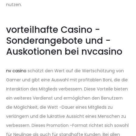
nutzen.
vorteilhafte Casino -
Sonderangebote und -
Auskotionen bei nvcasino
nv casino
schätzt den Wert auf die Wertschätzung von
Gamer und gibt eine Auswahl mit profitablen Boni, die die
Interaktion des Mitglieds verbessern. Diese Vorteile bieten
ein weiteres Verdienst und ermöglichen den Benutzern
die Möglichkeit, die Wett -Dauer eines Mitglieds zu
verlängern und die lukrative Aussicht eines Menschen zu
verbessern. Dieses Promotion -Format richtet sich sowohl
für Neulinge als auch für standhafte Kunden. Bei allen