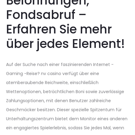
Belohnungen,
Fondsabruf –
Erfahren Sie mehr
über jedes Element!
Auf der Suche nach einer faszinierenden Internet -
Gaming -Reise? nv casino verfügt über eine
atemberaubende Reichweite, einschließlich
Wettenoptionen, beträchtlichen Boni sowie zuverlässige
Zahlungsoptionen, mit denen Benutzer zahlreiche
Geschmäcker besitzen. Dieser spezielle Spitzentum für
Unterhaltungszentrum bietet dem Monitor eines anderen
ein engagiertes Spielerlebnis, sodass Sie jedes Mal, wenn