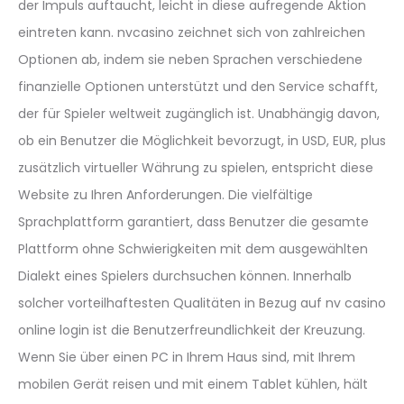
der Impuls auftaucht, leicht in diese aufregende Aktion
eintreten kann. nvcasino zeichnet sich von zahlreichen
Optionen ab, indem sie neben Sprachen verschiedene
finanzielle Optionen unterstützt und den Service schafft,
der für Spieler weltweit zugänglich ist. Unabhängig davon,
ob ein Benutzer die Möglichkeit bevorzugt, in USD, EUR, plus
zusätzlich virtueller Währung zu spielen, entspricht diese
Website zu Ihren Anforderungen. Die vielfältige
Sprachplattform garantiert, dass Benutzer die gesamte
Plattform ohne Schwierigkeiten mit dem ausgewählten
Dialekt eines Spielers durchsuchen können. Innerhalb
solcher vorteilhaftesten Qualitäten in Bezug auf nv casino
online login ist die Benutzerfreundlichkeit der Kreuzung.
Wenn Sie über einen PC in Ihrem Haus sind, mit Ihrem
mobilen Gerät reisen und mit einem Tablet kühlen, hält