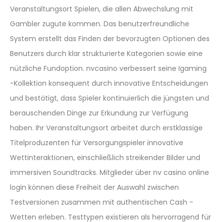
Veranstaltungsort Spielen, die allen Abwechslung mit
Gambler zugute kommen. Das benutzerfreundliche
System erstellt das Finden der bevorzugten Optionen des
Benutzers durch klar strukturierte Kategorien sowie eine
nützliche Fundoption. nvcasino verbessert seine Igaming
-Kollektion konsequent durch innovative Entscheidungen
und bestätigt, dass Spieler kontinuierlich die jüngsten und
berauschenden Dinge zur Erkundung zur Verfügung
haben. Ihr Veranstaltungsort arbeitet durch erstklassige
Titelproduzenten für Versorgungspieler innovative
Wettinteraktionen, einschließlich streikender Bilder und
immersiven Soundtracks. Mitglieder über nv casino online
login können diese Freiheit der Auswahl zwischen
Testversionen zusammen mit authentischen Cash -
Wetten erleben. Testtypen existieren als hervorragend für