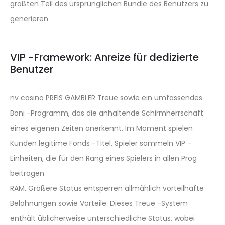
größten Teil des ursprünglichen Bundle des Benutzers zu
generieren.
VIP -Framework: Anreize für dedizierte
Benutzer
nv casino PREIS GAMBLER Treue sowie ein umfassendes
Boni -Programm, das die anhaltende Schirmherrschaft
eines eigenen Zeiten anerkennt. Im Moment spielen
Kunden legitime Fonds -Titel, Spieler sammeln VIP -
Einheiten, die für den Rang eines Spielers in allen Prog
beitragen
RAM. Größere Status entsperren allmählich vorteilhafte
Belohnungen sowie Vorteile. Dieses Treue -System
enthält üblicherweise unterschiedliche Status, wobei