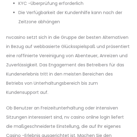
KYC -Überprüfung erforderlich
Die Verfügbarkeit der Kundenhilfe kann nach der
Zeitzone abhängen
nvcasino setzt sich in die Gruppe der besten Alternativen
in Bezug auf webbasierte Glücksspielspaß und präsentiert
eine raffinierte Vereinigung von Abenteuer, Anreizen und
Zuverlässigkeit. Das Engagement des Betreibers für das
Kundenerlebnis tritt in den meisten Bereichen des
Betriebs von Unterhaltungsbereich bis zum
Kundensupport auf.
Ob Benutzer an Freizeitunterhaltung oder intensiven
Sitzungen interessiert sind, nv casino online login liefert
die maßgeschneiderte Einstellung, die auf Ihr eigenes
Casino -Erlebnis ausgerichtet ist. Machen Sie den