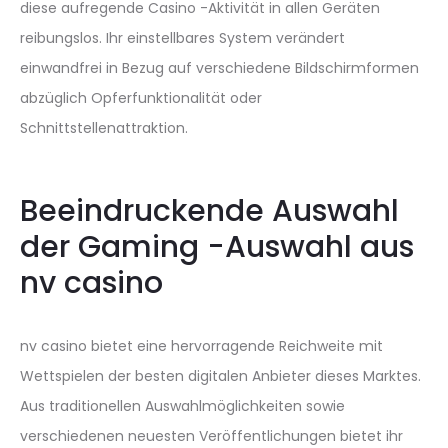
diese aufregende Casino -Aktivität in allen Geräten
reibungslos. Ihr einstellbares System verändert
einwandfrei in Bezug auf verschiedene Bildschirmformen
abzüglich Opferfunktionalität oder
Schnittstellenattraktion.
Beeindruckende Auswahl
der Gaming -Auswahl aus
nv casino
nv casino bietet eine hervorragende Reichweite mit
Wettspielen der besten digitalen Anbieter dieses Marktes.
Aus traditionellen Auswahlmöglichkeiten sowie
verschiedenen neuesten Veröffentlichungen bietet ihr