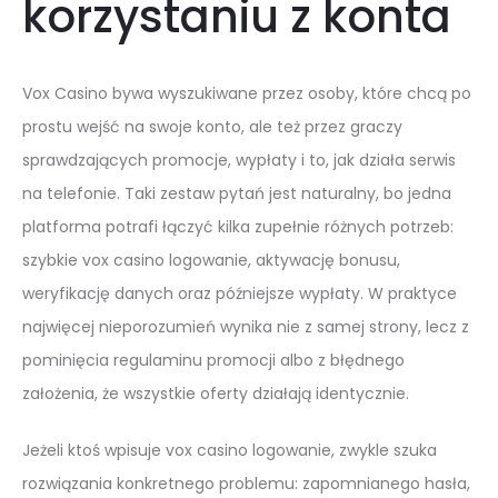
korzystaniu z konta
Vox Casino bywa wyszukiwane przez osoby, które chcą po
prostu wejść na swoje konto, ale też przez graczy
sprawdzających promocje, wypłaty i to, jak działa serwis
na telefonie. Taki zestaw pytań jest naturalny, bo jedna
platforma potrafi łączyć kilka zupełnie różnych potrzeb:
szybkie vox casino logowanie, aktywację bonusu,
weryfikację danych oraz późniejsze wypłaty. W praktyce
najwięcej nieporozumień wynika nie z samej strony, lecz z
pominięcia regulaminu promocji albo z błędnego
założenia, że wszystkie oferty działają identycznie.
Jeżeli ktoś wpisuje vox casino logowanie, zwykle szuka
rozwiązania konkretnego problemu: zapomnianego hasła,