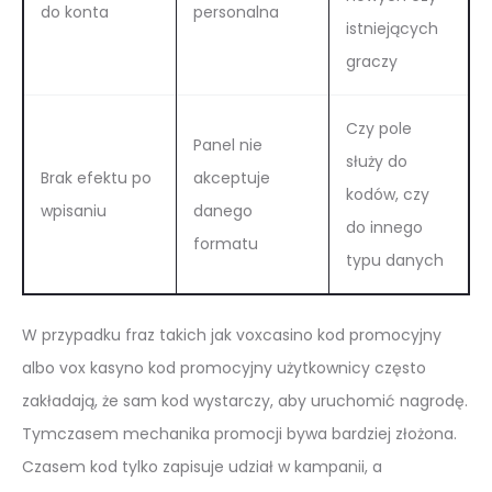
do konta
personalna
istniejących
graczy
Czy pole
Panel nie
służy do
Brak efektu po
akceptuje
kodów, czy
wpisaniu
danego
do innego
formatu
typu danych
W przypadku fraz takich jak voxcasino kod promocyjny
albo vox kasyno kod promocyjny użytkownicy często
zakładają, że sam kod wystarczy, aby uruchomić nagrodę.
Tymczasem mechanika promocji bywa bardziej złożona.
Czasem kod tylko zapisuje udział w kampanii, a