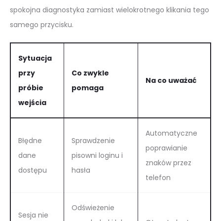
spokojna diagnostyka zamiast wielokrotnego klikania tego
samego przycisku.
Sytuacja
przy
Co zwykle
Na co uważać
próbie
pomaga
wejścia
Automatyczne
Błędne
Sprawdzenie
poprawianie
dane
pisowni loginu i
znaków przez
dostępu
hasła
telefon
Odświeżenie
Sesja nie