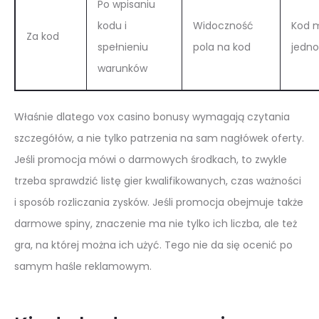
Po wpisaniu
kodu i
Widoczność
Kod 
Za kod
spełnieniu
pola na kod
jedn
warunków
Właśnie dlatego vox casino bonusy wymagają czytania
szczegółów, a nie tylko patrzenia na sam nagłówek oferty.
Jeśli promocja mówi o darmowych środkach, to zwykle
trzeba sprawdzić listę gier kwalifikowanych, czas ważności
i sposób rozliczania zysków. Jeśli promocja obejmuje także
darmowe spiny, znaczenie ma nie tylko ich liczba, ale też
gra, na której można ich użyć. Tego nie da się ocenić po
samym haśle reklamowym.