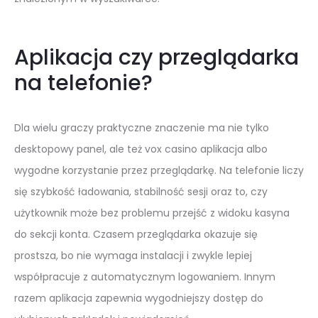
Aplikacja czy przeglądarka
na telefonie?
Dla wielu graczy praktyczne znaczenie ma nie tylko
desktopowy panel, ale też vox casino aplikacja albo
wygodne korzystanie przez przeglądarkę. Na telefonie liczy
się szybkość ładowania, stabilność sesji oraz to, czy
użytkownik może bez problemu przejść z widoku kasyna
do sekcji konta. Czasem przeglądarka okazuje się
prostsza, bo nie wymaga instalacji i zwykle lepiej
współpracuje z automatycznym logowaniem. Innym
razem aplikacja zapewnia wygodniejszy dostęp do