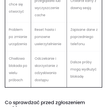
przeglądarki lub
Otwarte karty z
chce się
wyczyszczenie
dawną sesją
otworzyć
cache
Problem
Reset hasła i
Zapisane dane z
po zmianie
ponowne
poprzedniego
urządzenia
uwierzytelnienie
telefonu
Chwilowa
Odczekanie i
Dalsze próby
blokada po
skorzystanie z
mogą wydłużyć
wielu
odzyskiwania
blokadę
próbach
dostępu
Co sprawdzać przed zgłoszeniem