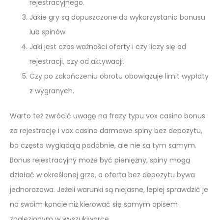
rejestracyjnego.
Jakie gry są dopuszczone do wykorzystania bonusu
lub spinów.
Jaki jest czas ważności oferty i czy liczy się od
rejestracji, czy od aktywacji.
Czy po zakończeniu obrotu obowiązuje limit wypłaty
z wygranych.
Warto też zwrócić uwagę na frazy typu vox casino bonus
za rejestrację i vox casino darmowe spiny bez depozytu,
bo często wyglądają podobnie, ale nie są tym samym.
Bonus rejestracyjny może być pieniężny, spiny mogą
działać w określonej grze, a oferta bez depozytu bywa
jednorazowa. Jeżeli warunki są niejasne, lepiej sprawdzić je
na swoim koncie niż kierować się samym opisem
znalezionym w wyszukiwarce.