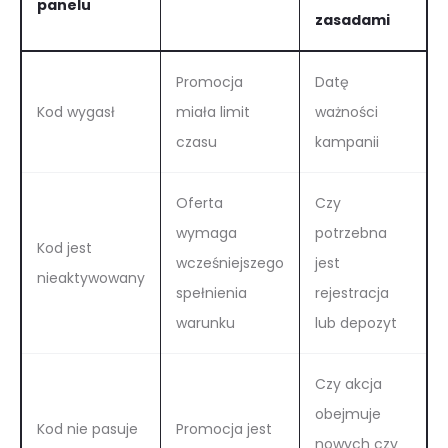
panelu
zasadami
Promocja
Datę
Kod wygasł
miała limit
ważności
czasu
kampanii
Oferta
Czy
wymaga
potrzebna
Kod jest
wcześniejszego
jest
nieaktywowany
spełnienia
rejestracja
warunku
lub depozyt
Czy akcja
obejmuje
Kod nie pasuje
Promocja jest
nowych czy