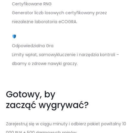
Certyfikowane RNG
Generator liczb losowych certyfikowany przez
niezależne laboratoria eCOGRA.
Odpowiedzialna Gra
Limity wpłat, samowykluczenie i narzędzia kontroli –
dbamy o zdrowe nawyki graczy.
Gotowy, by
zacząć wygrywać?
Zarejestruj się w ciągu minuty i odbierz pakiet powitalny 10
000 PLN + 500 darmowych spinów.