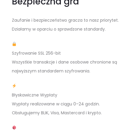
Bezpieczna gra
Zaufanie i bezpieczeństwo gracza to nasz priorytet.
Działamy w oparciu o sprawdzone standardy.
Szyfrowanie SSL 256-bit
Wszystkie transakcje i dane osobowe chronione są
najwyższym standardem szyfrowania.
Błyskawiczne Wypłaty
Wypłaty realizowane w ciągu 0–24 godzin.
Obsługujemy BLIK, Visa, Mastercard i krypto.