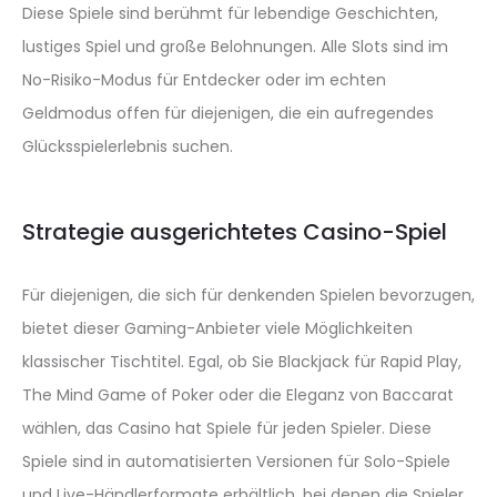
Diese Spiele sind berühmt für lebendige Geschichten,
lustiges Spiel und große Belohnungen. Alle Slots sind im
No-Risiko-Modus für Entdecker oder im echten
Geldmodus offen für diejenigen, die ein aufregendes
Glücksspielerlebnis suchen.
Strategie ausgerichtetes Casino-Spiel
Für diejenigen, die sich für denkenden Spielen bevorzugen,
bietet dieser Gaming-Anbieter viele Möglichkeiten
klassischer Tischtitel. Egal, ob Sie Blackjack für Rapid Play,
The Mind Game of Poker oder die Eleganz von Baccarat
wählen, das Casino hat Spiele für jeden Spieler. Diese
Spiele sind in automatisierten Versionen für Solo-Spiele
und Live-Händlerformate erhältlich, bei denen die Spieler