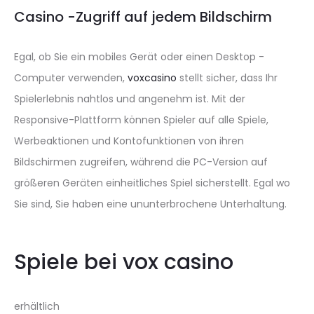
Casino -Zugriff auf jedem Bildschirm
Egal, ob Sie ein mobiles Gerät oder einen Desktop -
Computer verwenden,
voxcasino
stellt sicher, dass Ihr
Spielerlebnis nahtlos und angenehm ist. Mit der
Responsive-Plattform können Spieler auf alle Spiele,
Werbeaktionen und Kontofunktionen von ihren
Bildschirmen zugreifen, während die PC-Version auf
größeren Geräten einheitliches Spiel sicherstellt. Egal wo
Sie sind, Sie haben eine ununterbrochene Unterhaltung.
Spiele bei vox casino
erhältlich