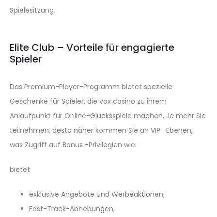
Spielesitzung.
Elite Club – Vorteile für engagierte
Spieler
Das Premium-Player-Programm bietet spezielle
Geschenke für Spieler, die vox casino zu ihrem
Anlaufpunkt für Online-Glücksspiele machen. Je mehr Sie
teilnehmen, desto näher kommen Sie an VIP -Ebenen,
was Zugriff auf Bonus -Privilegien wie:
bietet
exklusive Angebote und Werbeaktionen;
Fast-Track-Abhebungen;