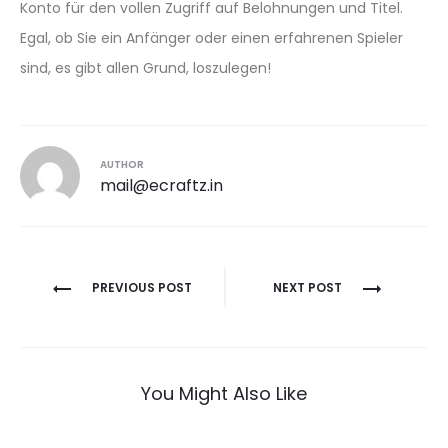
Konto für den vollen Zugriff auf Belohnungen und Titel.
Egal, ob Sie ein Anfänger oder einen erfahrenen Spieler
sind, es gibt allen Grund, loszulegen!
AUTHOR
mail@ecraftz.in
Post
PREVIOUS POST
NEXT POST
navigation
You Might Also Like