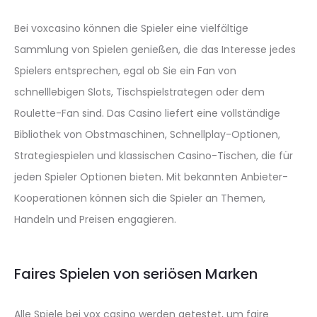
Bei voxcasino können die Spieler eine vielfältige
Sammlung von Spielen genießen, die das Interesse jedes
Spielers entsprechen, egal ob Sie ein Fan von
schnelllebigen Slots, Tischspielstrategen oder dem
Roulette-Fan sind. Das Casino liefert eine vollständige
Bibliothek von Obstmaschinen, Schnellplay-Optionen,
Strategiespielen und klassischen Casino-Tischen, die für
jeden Spieler Optionen bieten. Mit bekannten Anbieter-
Kooperationen können sich die Spieler an Themen,
Handeln und Preisen engagieren.
Faires Spielen von seriösen Marken
Alle Spiele bei vox casino werden getestet, um faire