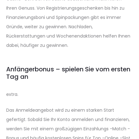
Ihren Genuss. Von Registrierungsgeschenken bis hin zu
Finanzierungsboni und Spinpackungen gibt es immer
Gründe, weiter zu gewinnen. Nachladen,
Rückerstattungen und Wochenendaktionen helfen Ihnen
dabei, häufiger zu gewinnen.
Anfängerbonus – spielen Sie vom ersten
Tag an
extra.
Das Anmeldeangebot wird zu einem starken Start
gefertigt. Sobald Sie Ihr Konto anmelden und finanzieren,
werden Sie mit einem großzügigen Einzahlungs -Match -
Bonus und häufig kostenlosen Spins für Top -Online -Slot