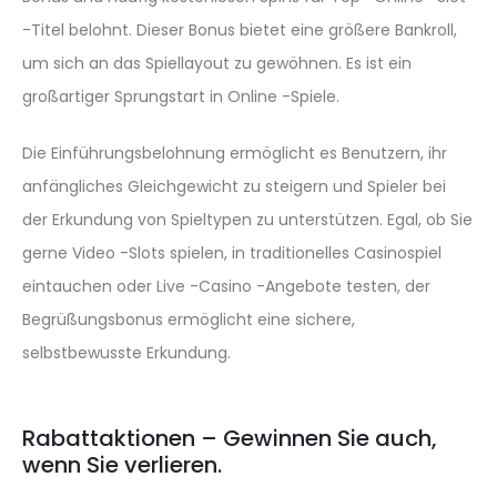
-Titel belohnt. Dieser Bonus bietet eine größere Bankroll,
um sich an das Spiellayout zu gewöhnen. Es ist ein
großartiger Sprungstart in Online -Spiele.
Die Einführungsbelohnung ermöglicht es Benutzern, ihr
anfängliches Gleichgewicht zu steigern und Spieler bei
der Erkundung von Spieltypen zu unterstützen. Egal, ob Sie
gerne Video -Slots spielen, in traditionelles Casinospiel
eintauchen oder Live -Casino -Angebote testen, der
Begrüßungsbonus ermöglicht eine sichere,
selbstbewusste Erkundung.
Rabattaktionen – Gewinnen Sie auch,
wenn Sie verlieren.