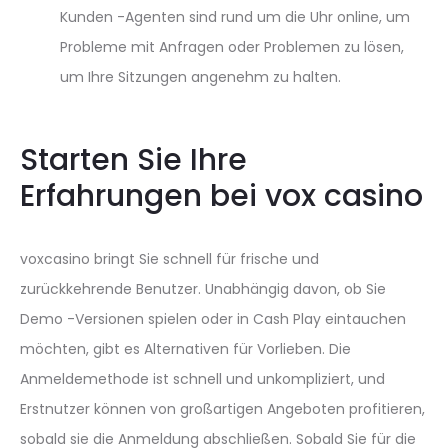
Kunden -Agenten sind rund um die Uhr online, um
Probleme mit Anfragen oder Problemen zu lösen,
um Ihre Sitzungen angenehm zu halten.
Starten Sie Ihre
Erfahrungen bei vox casino
voxcasino bringt Sie schnell für frische und
zurückkehrende Benutzer. Unabhängig davon, ob Sie
Demo -Versionen spielen oder in Cash Play eintauchen
möchten, gibt es Alternativen für Vorlieben. Die
Anmeldemethode ist schnell und unkompliziert, und
Erstnutzer können von großartigen Angeboten profitieren,
sobald sie die Anmeldung abschließen. Sobald Sie für die