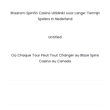
Waarom Spinfin Casino Uitblinkt voor Lange-Termijn
Spelers in Nederland
Untitled
Où Chaque Tour Peut Tout Changer au Blaze Spins
Casino au Canada