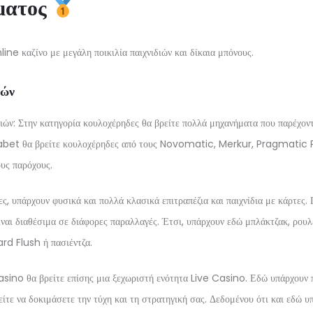
ματος
ine καζίνο με μεγάλη ποικιλία παιχνιδιών και δίκαια μπόνους.
ιών
ιδιών: Στην κατηγορία κουλοχέρηδες θα βρείτε πολλά μηχανήματα που παρέχον
abet θα βρείτε κουλοχέρηδες από τους Novomatic, Merkur, Pragmatic
υς παρόχους.
ς, υπάρχουν φυσικά και πολλά κλασικά επιτραπέζια και παιχνίδια με κάρτες
είναι διαθέσιμα σε διάφορες παραλλαγές. Έτσι, υπάρχουν εδώ μπλάκτζακ, ρουλ
rd Flush ή πασιέντζα.
no θα βρείτε επίσης μια ξεχωριστή ενότητα Live Casino. Εδώ υπάρχουν 
ρείτε να δοκιμάσετε την τύχη και τη στρατηγική σας. Δεδομένου ότι και εδώ υ