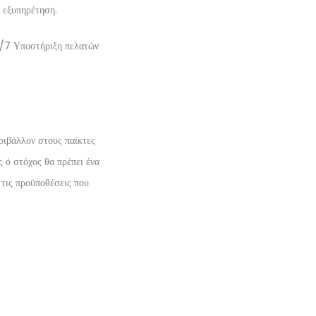
 εξυπηρέτηση.
4/7 Υποστήριξη πελατών
ριβάλλον στους παίκτες
ός ό στόχος θα πρέπει ένα
 τις προϋποθέσεις που