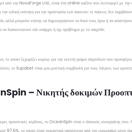
εί από την NovaForge Ltd., είναι ένα online καζίνο που λειτουργεί με τη
την ειδική ενότητα για την προστασία των παικτών: οι παίκτες δεν λαμβάνο
ίδι, αλλά μπορούν επίσης να δημιουργήσουν τα δικά τους όρια ή να απαντήσο
α να διαπιστώσουν εάν υπάρχει ή όχι πρόβλημα με το παιχνίδι.
ο, το οποίο ξεχωρίζει κυρίως για την εκτενή γκάμα παιχνιδιών που προσφέρει,
πλέον, το Supabet είναι μια μυστική συμβουλή για τους λάτρεις των κρυπτ
nSpin – Νικητής δοκιμών Προοπτ
τερες προοπτικές κέρδους, το OceanSpin είναι ο ιδανικός συνεργάτης σου. Α
ών 97,6%, το οποίο είναι σημαντικά υψηλότερο από τον ευρωπαϊκό μέσο όρο